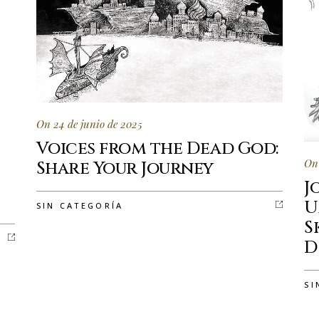
On 24 de junio de 2025
Voices from the Dead God:
On 
Share Your Journey
J
U
SIN CATEGORÍA
S
D
SI