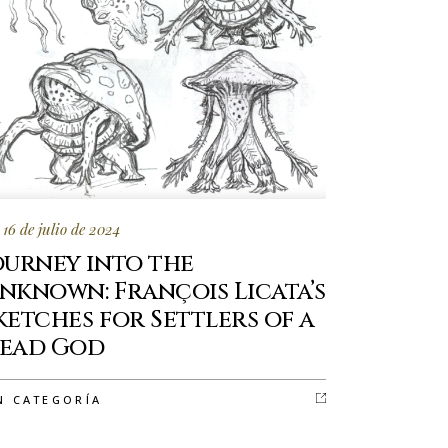
16 de julio de 2024
ourney into the
nknown: François Licata’s
ketches for Settlers of a
ead God
N CATEGORÍA