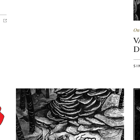
On 
V
D
SI